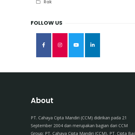
Rak
FOLLOW US
About
PT. Cahaya Cipta Mandiri (CCM) didirikan pada 21
September 2004 dan merupakan bagian dari CCM
Group; PT. Cahaya Cipta Mandiri (CCM), PT. Cipta Ba