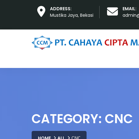
ADDRESS:
EMAIL:
Mustika Jaya, Bekasi
admin@
CATEGORY: CNC
HOME
ALL
CNC