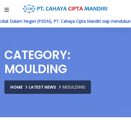
 Dalam Negeri (P3DN), PT. Cahaya Cipta Mandiri siap mendukung 
CATEGORY:
MOULDING
HOME
LATEST NEWS
MOULDING